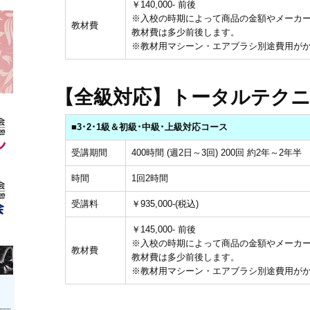
￥140,000- 前後
※入校の時期によって商品の金額やメーカ
教材費
教材費は多少前後します。
※教材用マシーン・エアブラシ別途費用が
【全級対応】トータルテク
■3･2･1級＆初級･中級･上級対応コース
受講期間
400時間 (週2日～3回) 200回 約2年～2年半
時間
1回2時間
受講料
￥935,000-(税込)
￥145,000- 前後
※入校の時期によって商品の金額やメーカ
教材費
教材費は多少前後します。
※教材用マシーン・エアブラシ別途費用が