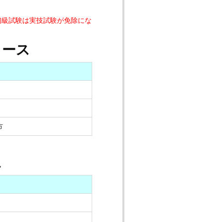
初級試験は実技試験が免除にな
コース
方
ス